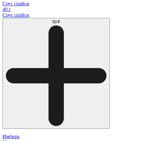
Соус спайси
40 г
Соус спайси
50 ₽
Имбирь