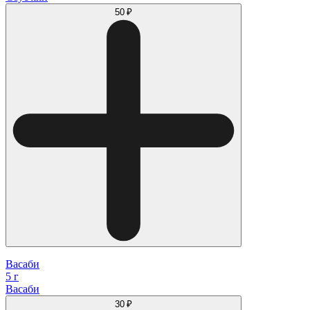
50 ₽
Васаби
5 г
Васаби
30 ₽