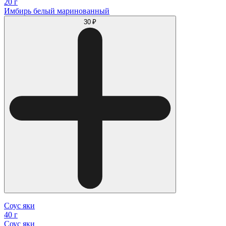
20 г
Имбирь белый маринованный
30 ₽
Соус яки
40 г
Соус яки