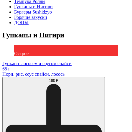
Темпура Роллы
Гунканы и Нигири
Бургеры Sushidzyo
Горячие закуски
ДОПЫ
Гунканы и Нигири
Острое
Гункан с лососем и соусом спайси
65 г
Нори, рис, соус спайси, лосось
180 ₽