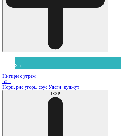
Хит
Нигири с угрем
50 г
Нори, рис,угорь, соус Унаги, кунжут
180 ₽