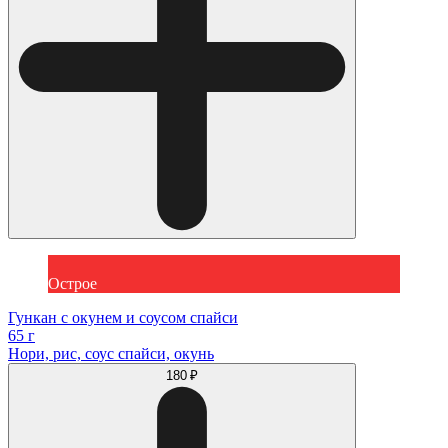
Острое
Гункан с окунем и соусом спайси
65 г
Нори, рис, соус спайси, окунь
180 ₽