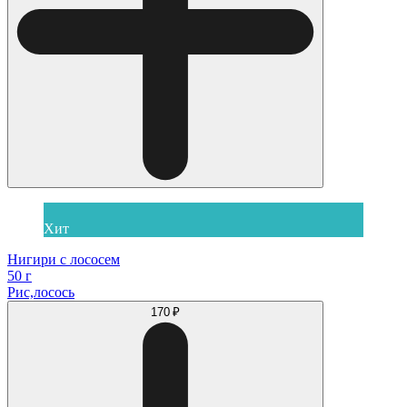
Хит
Нигири с лососем
50 г
Рис,лосось
170 ₽