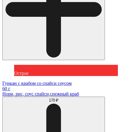
Острое
Гункан с крабом со спайси соусом
60 г
Нори, рис, соус спайси,снежный краб
170 ₽