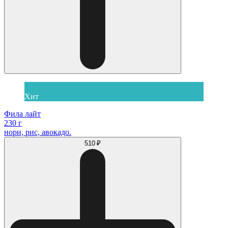
Хит
Фила лайт
230 г
нори, рис, авокадо.
510 ₽