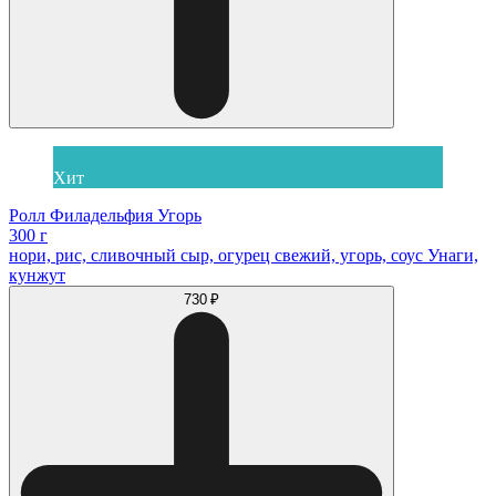
Хит
Ролл Филадельфия Угорь
300 г
нори, рис, сливочный сыр, огурец свежий, угорь, соус Унаги,
кунжут
730 ₽