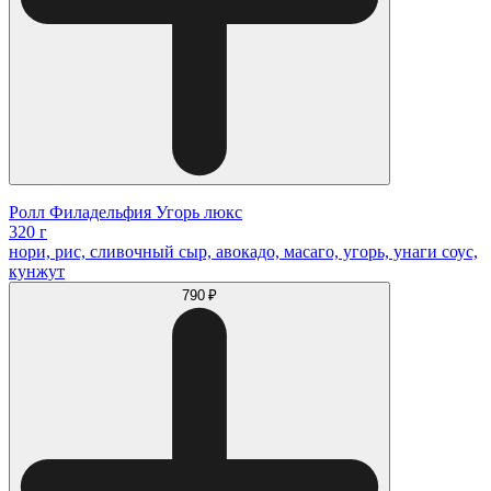
Ролл Филадельфия Угорь люкс
320 г
нори, рис, сливочный сыр, авокадо, масаго, угорь, унаги соус,
кунжут
790 ₽