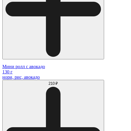
Мини ролл с авокадо
130 г
нори, рис, авокадо
210 ₽