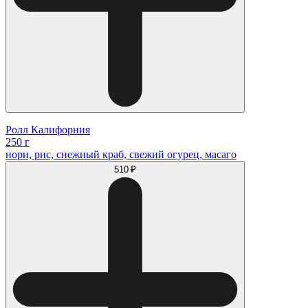
Ролл Калифорния
250 г
нори, рис, снежный краб, свежий огурец, масаго
510 ₽