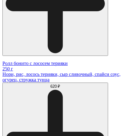
Ролл бонито с лососем терияки
250 г
Нори, рис, лосось терияки, сыр сливочный, спайси соус,
огурец, стружка тунца
620 ₽