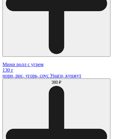
Мини ролл с угрем
130 г
нори, рис, угорь, соус Унаги, кунжут
380 ₽