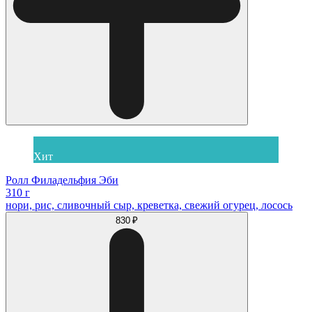
Хит
Ролл Филадельфия Эби
310 г
нори, рис, сливочный сыр, креветка, свежий огурец, лосось
830 ₽