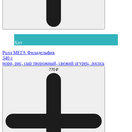
Хит
Ролл МЕГА Филадельфия
340 г
нори, рис, сыр творожный, свежий огурец, лосось
770 ₽