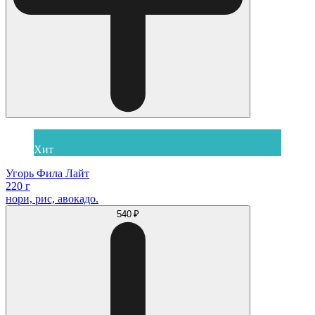
Хит
Угорь Фила Лайт
220 г
нори, рис, авокадо.
540 ₽