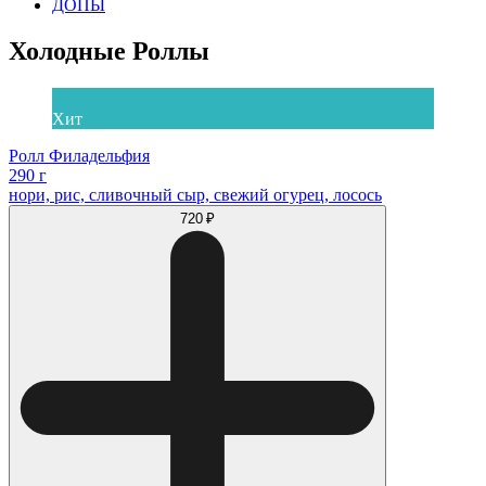
ДОПЫ
Холодные Роллы
Хит
Ролл Филадельфия
290 г
нори, рис, сливочный сыр, свежий огурец, лосось
720 ₽