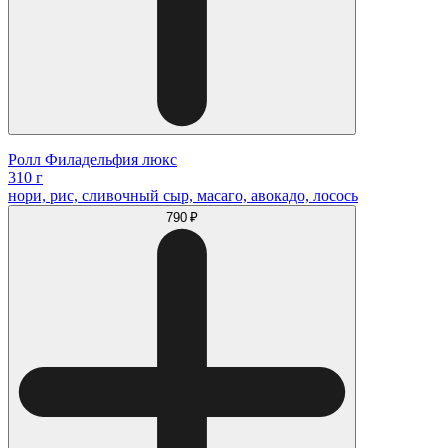
Ролл Филадельфия люкс
310 г
нори, рис, сливочный сыр, масаго, авокадо, лосось
790 ₽