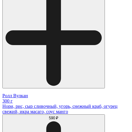
Ролл Вулкан
300 г
Нори, рис, сыр сливочный, угорь, снежный краб, огурец
свежий, икра масаго, соус манго
590 ₽