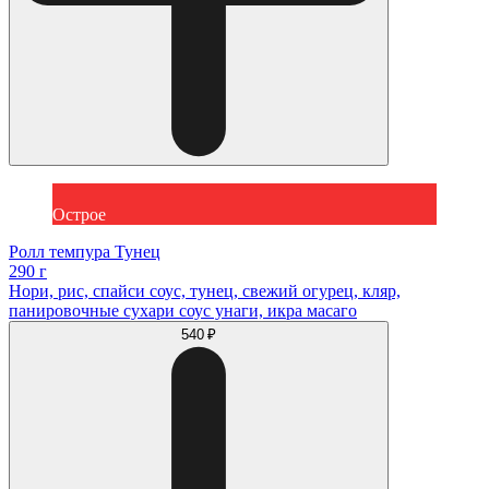
Острое
Ролл темпура Тунец
290 г
Нори, рис, спайси соус, тунец, свежий огурец, кляр,
панировочные сухари соус унаги, икра масаго
540 ₽