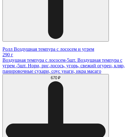
Ролл Воздушная темпура с лососем и угрем
290 г
Воздушная темпура с лососем-5шт. Воздушная темпура с
угрем -5шт. Нори, рис,лосось, угорь, свежий огурец, кляр,
панировочные сухари, соус унаги, икра масаго
670 ₽