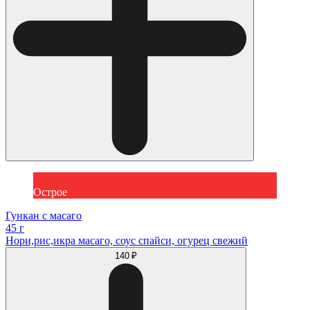
Острое
Гункан с масаго
45 г
Нори,рис,икра масаго, соус спайси, огурец свежий
140 ₽