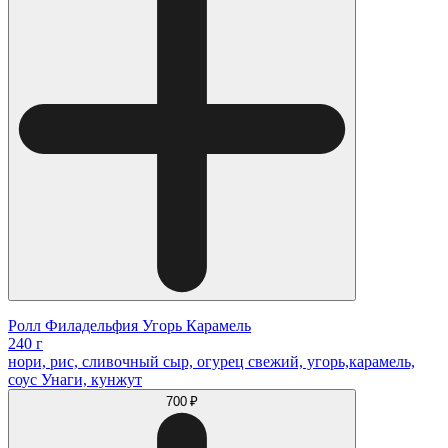
Ролл Филадельфия Угорь Карамель
240 г
нори, рис, сливочный сыр, огурец свежий, угорь,карамель,
соус Унаги, кунжут
700 ₽