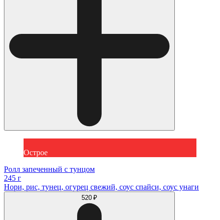
Острое
Ролл запеченный с тунцом
245 г
Нори, рис, тунец, огурец свежий, соус спайси, соус унаги
520 ₽