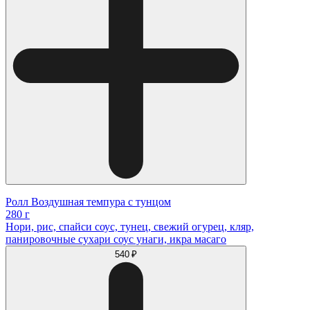
Ролл Воздушная темпура с тунцом
280 г
Нори, рис, спайси соус, тунец, свежий огурец, кляр,
панировочные сухари соус унаги, икра масаго
540 ₽