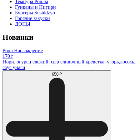
Темпура Роллы
Гунканы и Нигири
Бургеры Sushidzyo
Горячие закуски
ДОПЫ
Новинки
Ролл Наслаждение
170 г
Нори, огурец свежий, сыр сливочный,креветка, угорь,лосось,
соус унаги
650 ₽