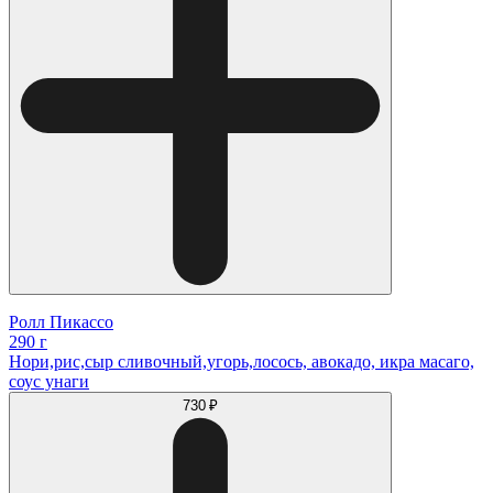
Ролл Пикассо
290 г
Нори,рис,сыр сливочный,угорь,лосось, авокадо, икра масаго,
соус унаги
730 ₽