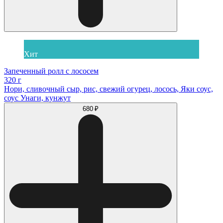
Хит
Запеченный ролл с лососем
320 г
Нори, сливочный сыр, рис, свежий огурец, лосось, Яки соус,
соус Унаги, кунжут
680 ₽