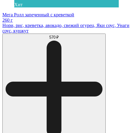
Хит
Мега Ролл запеченный с креветкой
260 г
Нори, рис, креветка, авокадо, свежий огурец, Яки соус, Унаги
соус, кунжут
570 ₽