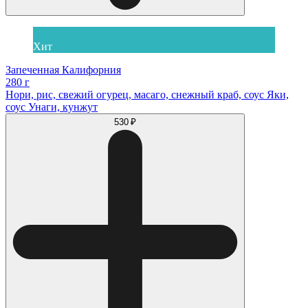
Хит
Запеченная Калифорния
280 г
Нори, рис, свежий огурец, масаго, снежный краб, соус Яки,
соус Унаги, кунжут
530 ₽