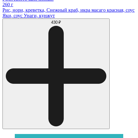
260 г
Рис, нори, креветка, Снежный краб, икра масаго красная, соус
Яки, соус Унаги, кунжут
430 ₽