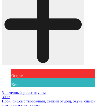
Острое
Хит
Запеченный ролл с окунем
300 г
Нори, рис,сыр творожный, свежий огурец, окунь, спайси
соус, унаги соус, кунжут