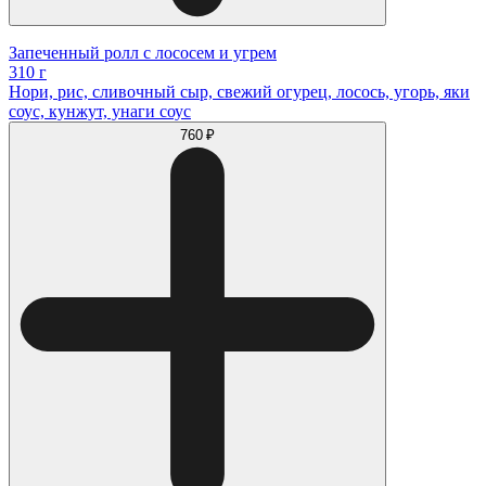
Запеченный ролл с лососем и угрем
310 г
Нори, рис, сливочный сыр, свежий огурец, лосось, угорь, яки
соус, кунжут, унаги соус
760 ₽