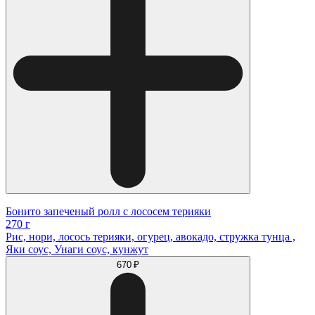
Бонито запеченый ролл с лососем терияки
270 г
Рис, нори, лосось терияки, огурец, авокадо, стружка тунца ,
Яки соус, Унаги соус, кунжут
670 ₽