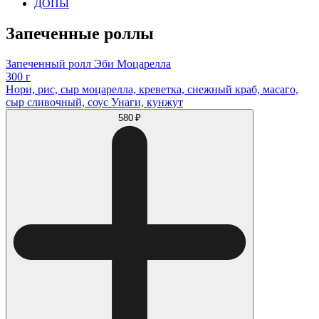
ДОПЫ
Запеченные роллы
Запеченный ролл Эби Моцарелла
300 г
Нори, рис, сыр моцарелла, креветка, снежный краб, масаго,
сыр сливочный, соус Унаги, кунжут
580 ₽