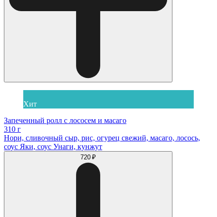
Хит
Запеченный ролл с лососем и масаго
310 г
Нори, сливочный сыр, рис, огурец свежий, масаго, лосось,
соус Яки, соус Унаги, кунжут
720 ₽