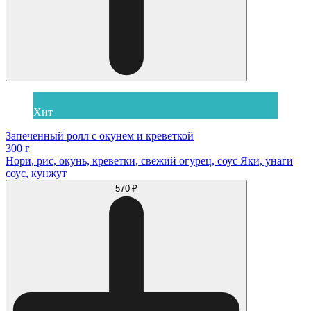
Хит
Запеченный ролл с окунем и креветкой
300 г
Нори, рис, окунь, креветки, свежий огурец, соус Яки, унаги
соус, кунжут
570 ₽