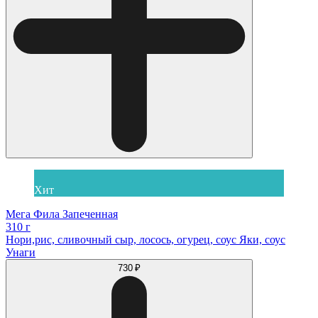
Хит
Мега Фила Запеченная
310 г
Нори,рис, сливочный сыр, лосось, огурец, соус Яки, соус
Унаги
730 ₽