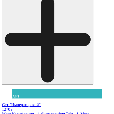
Хит
Сет "Императорский"
1270 г
Мега Калифорния - 1, Филадельфия Эби - 1, Мега