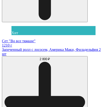
Хит
Сет "Во все тяжкие"
1210 г
Запеченный ролл с лососем, Америка Маки, Филадельфия 2
шт
2 800 ₽