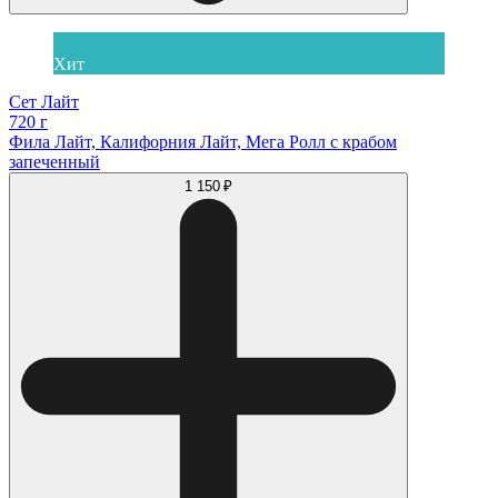
Хит
Сет Лайт
720 г
Фила Лайт, Калифорния Лайт, Мега Ролл с крабом
запеченный
1 150 ₽