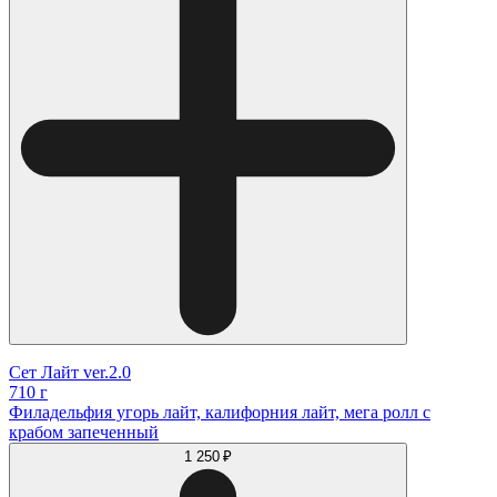
Сет Лайт ver.2.0
710 г
Филадельфия угорь лайт, калифорния лайт, мега ролл с
крабом запеченный
1 250 ₽