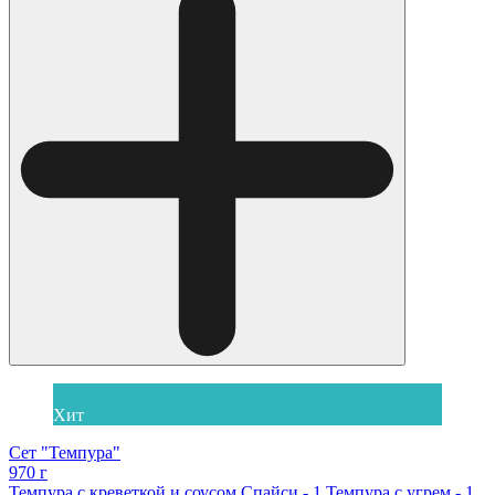
Хит
Сет "Темпура"
970 г
Темпура с креветкой и соусом Спайси - 1 Темпура с угрем - 1