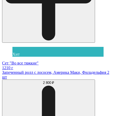
Хит
Сет "Во все тяжкие"
1210 г
Запеченный ролл с лососем, Америка Маки, Филадельфия 2
шт
2 800 ₽