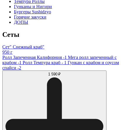
Темпура Роллы
Гунканы и Нигири
Бургеры Sushidzyo
Горячие закуски
ДОПЫ
Сеты
Сет" Снежный краб"
950 г
Ролл Запеченная Калифорния -1 Мега ролл запеченный с
крабом -1 Ролл Темпура краб - 1 Гункан с крабом и соусом
спайси -2
1 590 ₽