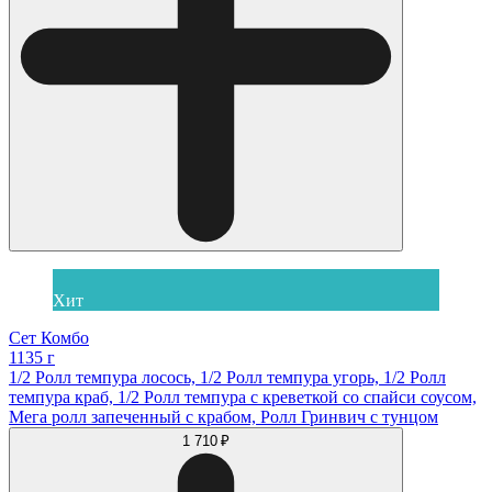
Хит
Сет Комбо
1135 г
1/2 Ролл темпура лосось, 1/2 Ролл темпура угорь, 1/2 Ролл
темпура краб, 1/2 Ролл темпура с креветкой со спайси соусом,
Мега ролл запеченный с крабом, Ролл Гринвич с тунцом
1 710 ₽